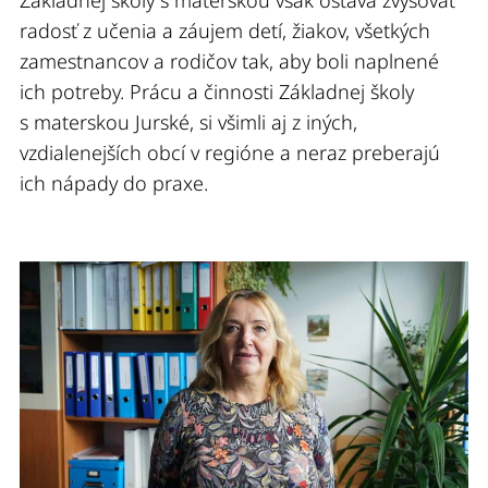
Základnej školy s materskou však ostáva zvyšovať
radosť z učenia a záujem detí, žiakov, všetkých
zamestnancov a rodičov tak, aby boli naplnené
ich potreby. Prácu a činnosti Základnej školy
s materskou Jurské, si všimli aj z iných,
vzdialenejších obcí v regióne a neraz preberajú
ich nápady do praxe.