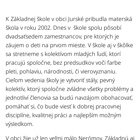
K Základnej škole v obci Jurské pribudla materská
škola v roku 2002. Dnes v škole spolu pôsobí
dvadsaťsedem zamestnancov, pre ktorých je
záujem o deti na prvom mieste. V škole aj v škôlke
sa stretneme s kolektívom mladých ľudí, ktorí
pracujú spoločne, bez predsudkov voči farbe
pleti, pohlaviu, národnosti, či vierovyznaniu.
Cieľom vedenia školy je vytvoriť stály, pevný
kolektív, ktorý spoločne zvládne všetky problémy a
jednotliví členovia sa budú navzájom obohacovať,
pomáhať si, čo bude viesť k dobrej pracovnej
disciplíne, kvalitnej práci a najlepším možným
výsledkom.
V obci žije už len veľmi málo Nerómov. Základnú aj