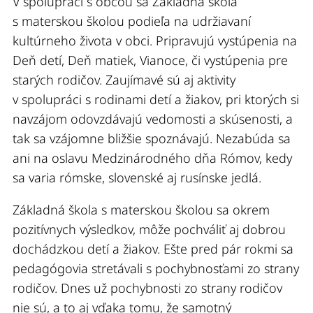
V spolupráci s obcou sa Základná škola
s materskou školou podieľa na udržiavaní
kultúrneho života v obci. Pripravujú vystúpenia na
Deň detí, Deň matiek, Vianoce, či vystúpenia pre
starých rodičov. Zaujímavé sú aj aktivity
v spolupráci s rodinami detí a žiakov, pri ktorých si
navzájom odovzdávajú vedomosti a skúsenosti, a
tak sa vzájomne bližšie spoznávajú. Nezabúda sa
ani na oslavu Medzinárodného dňa Rómov, kedy
sa varia rómske, slovenské aj rusínske jedlá.
Základná škola s materskou školou sa okrem
pozitívnych výsledkov, môže pochváliť aj dobrou
dochádzkou detí a žiakov. Ešte pred pár rokmi sa
pedagógovia stretávali s pochybnosťami zo strany
rodičov. Dnes už pochybnosti zo strany rodičov
nie sú, a to aj vďaka tomu, že samotný