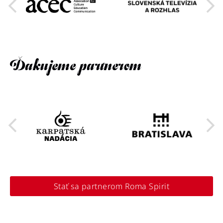
Ďakujeme partnerom
Stať sa partnerom Roma Spirit