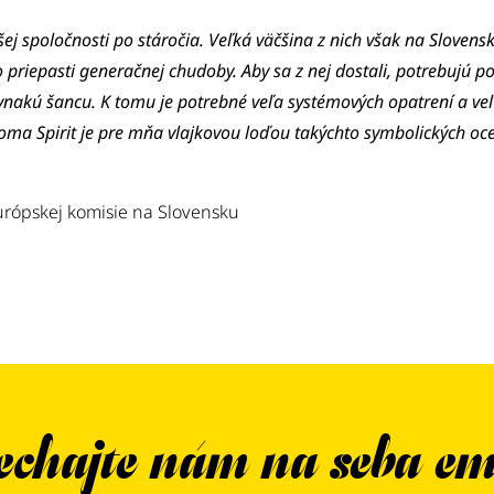
 spoločnosti po stáročia. Veľká väčšina z nich však na Slovensku 
priepasti generačnej chudoby. Aby sa z nej dostali, potrebujú po
vnakú šancu. K tomu je potrebné veľa systémových opatrení a veľ
Roma Spirit je pre mňa vlajkovou loďou takýchto symbolických o
urópskej komisie na Slovensku
chajte nám na seba em