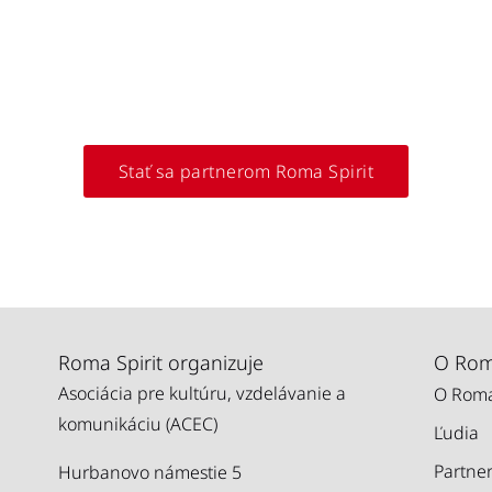
Stať sa partnerom Roma Spirit
Roma Spirit organizuje
O Roma
Asociácia pre kultúru, vzdelávanie a
O Roma
komunikáciu (ACEC)
Ľudia
Partner
Hurbanovo námestie 5