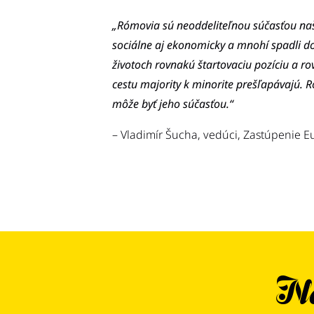
„Rómovia sú neoddeliteľnou súčasťou našej
sociálne aj ekonomicky a mnohí spadli do 
životoch rovnakú štartovaciu pozíciu a ro
cestu majority k minorite prešľapávajú. 
môže byť jeho súčasťou.“
– Vladimír Šucha, vedúci, Zastúpenie E
Ne