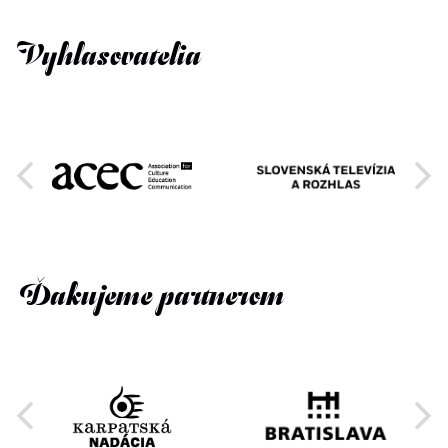
Vyhlasovatelia
Ďakujeme partnerom