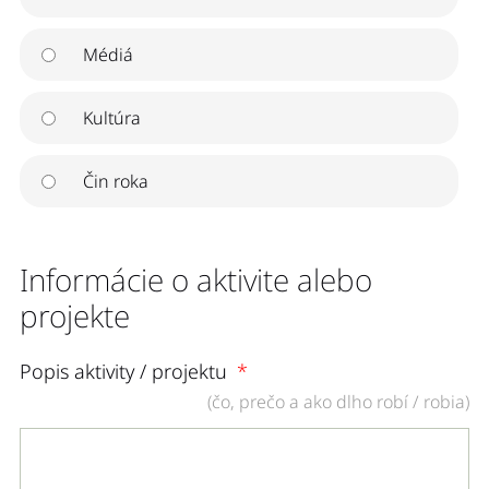
Médiá
Kultúra
Čin roka
Informácie o aktivite alebo
projekte
Popis aktivity / projektu
(čo, prečo a ako dlho robí / robia)