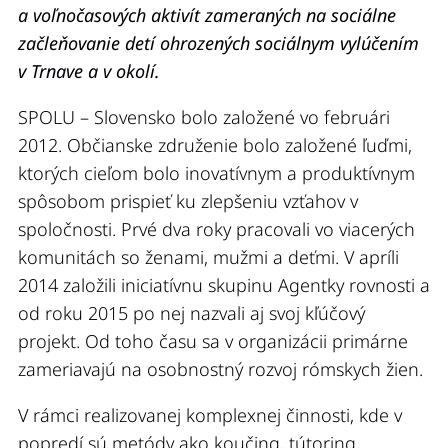
a voľnočasových aktivít zameraných na sociálne
začleňovanie detí ohrozených sociálnym vylúčením
v Trnave a v okolí.
SPOLU – Slovensko bolo založené vo februári
2012. Občianske združenie bolo založené ľuďmi,
ktorých cieľom bolo inovatívnym a produktívnym
spôsobom prispieť ku zlepšeniu vzťahov v
spoločnosti. Prvé dva roky pracovali vo viacerých
komunitách so ženami, mužmi a deťmi. V apríli
2014 založili iniciatívnu skupinu Agentky rovnosti a
od roku 2015 po nej nazvali aj svoj kľúčový
projekt. Od toho času sa v organizácii primárne
zameriavajú na osobnostný rozvoj rómskych žien.
V rámci realizovanej komplexnej činnosti, kde v
popredí sú metódy ako koučing, tútoring,