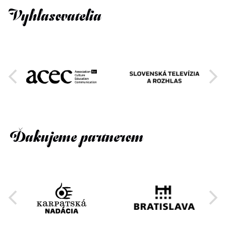
Vyhlasovatelia
Ďakujeme partnerom