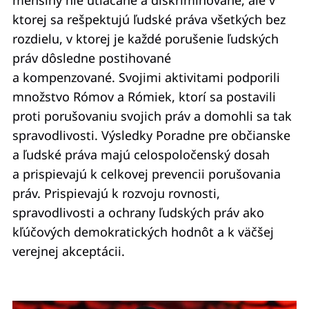
menšiny nie utláčané a diskriminované, ale v
ktorej sa rešpektujú ľudské práva všetkých bez
rozdielu, v ktorej je každé porušenie ľudských
práv dôsledne postihované
a kompenzované. Svojimi aktivitami podporili
množstvo Rómov a Rómiek, ktorí sa postavili
proti porušovaniu svojich práv a domohli sa tak
spravodlivosti. Výsledky Poradne pre občianske
a ľudské práva majú celospoločenský dosah
a prispievajú k celkovej prevencii porušovania
práv. Prispievajú k rozvoju rovnosti,
spravodlivosti a ochrany ľudských práv ako
kľúčových demokratických hodnôt a k väčšej
verejnej akceptácii.