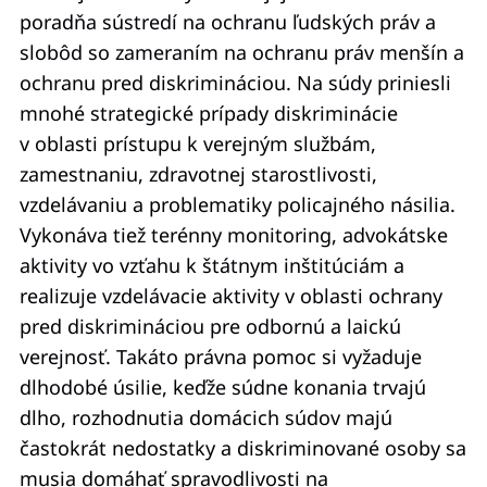
poradňa sústredí na ochranu ľudských práv a
slobôd so zameraním na ochranu práv menšín a
ochranu pred diskrimináciou. Na súdy priniesli
mnohé strategické prípady diskriminácie
v oblasti prístupu k verejným službám,
zamestnaniu, zdravotnej starostlivosti,
vzdelávaniu a problematiky policajného násilia.
Vykonáva tiež terénny monitoring, advokátske
aktivity vo vzťahu k štátnym inštitúciám a
realizuje vzdelávacie aktivity v oblasti ochrany
pred diskrimináciou pre odbornú a laickú
verejnosť. Takáto právna pomoc si vyžaduje
dlhodobé úsilie, keďže súdne konania trvajú
dlho, rozhodnutia domácich súdov majú
častokrát nedostatky a diskriminované osoby sa
musia domáhať spravodlivosti na