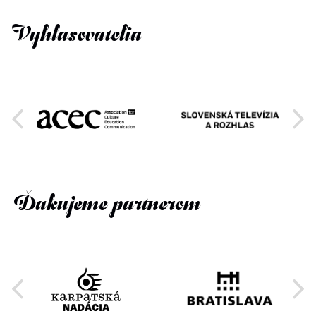
Vyhlasovatelia
Ďakujeme partnerom