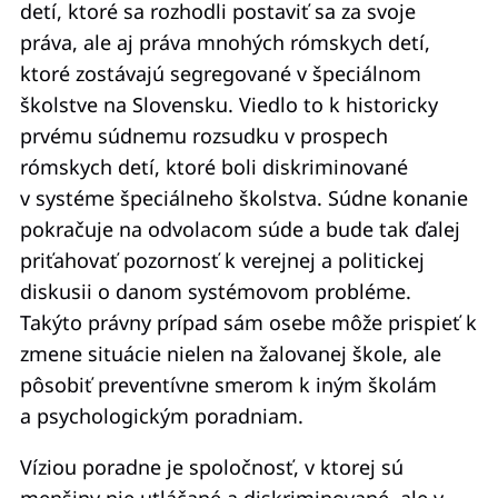
detí, ktoré sa rozhodli postaviť sa za svoje
práva, ale aj práva mnohých rómskych detí,
ktoré zostávajú segregované v špeciálnom
školstve na Slovensku. Viedlo to k historicky
prvému súdnemu rozsudku v prospech
rómskych detí, ktoré boli diskriminované
v systéme špeciálneho školstva. Súdne konanie
pokračuje na odvolacom súde a bude tak ďalej
priťahovať pozornosť k verejnej a politickej
diskusii o danom systémovom probléme.
Takýto právny prípad sám osebe môže prispieť k
zmene situácie nielen na žalovanej škole, ale
pôsobiť preventívne smerom k iným školám
a psychologickým poradniam.
Víziou poradne je spoločnosť, v ktorej sú