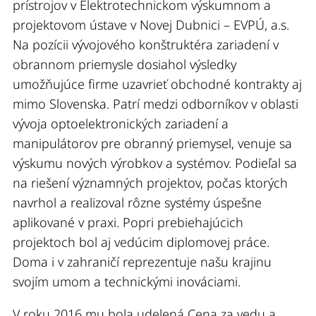
prístrojov v Elektrotechnickom výskumnom a
projektovom ústave v Novej Dubnici – EVPÚ, a.s.
Na pozícii vývojového konštruktéra zariadení v
obrannom priemysle dosiahol výsledky
umožňujúce firme uzavrieť obchodné kontrakty aj
mimo Slovenska. Patrí medzi odborníkov v oblasti
vývoja optoelektronických zariadení a
manipulátorov pre obranný priemysel, venuje sa
výskumu nových výrobkov a systémov. Podieľal sa
na riešení významných projektov, počas ktorých
navrhol a realizoval rôzne systémy úspešne
aplikované v praxi. Popri prebiehajúcich
projektoch bol aj vedúcim diplomovej práce.
Doma i v zahraničí reprezentuje našu krajinu
svojím umom a technickými inováciami.
V roku 2016 mu bola udelená Cena za vedu a