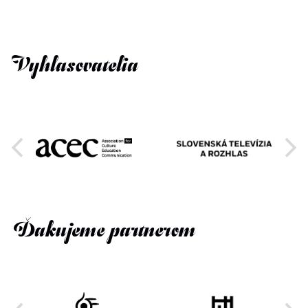
Vyhlasovatelia
Ďakujeme partnerom