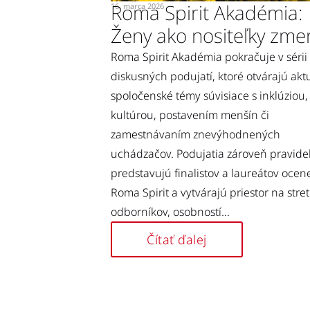
Roma Spirit Akadémia:
16. marca 2026
Ženy ako nositeľky zme
Roma Spirit Akadémia pokračuje v sérii
diskusných podujatí, ktoré otvárajú akt
spoločenské témy súvisiace s inklúziou,
kultúrou, postavením menšín či
zamestnávaním znevýhodnených
uchádzačov. Podujatia zároveň pravide
predstavujú finalistov a laureátov ocen
Roma Spirit a vytvárajú priestor na stre
odborníkov, osobností...
Čítať ďalej