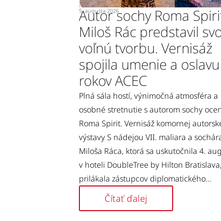
Autor sochy Roma Spiri
5. augusta 2026
Miloš Rác predstavil sv
voľnú tvorbu. Vernisáž
spojila umenie a oslavu
rokov ACEC
Plná sála hostí, výnimočná atmosféra a
osobné stretnutie s autorom sochy oce
Roma Spirit. Vernisáž komornej autorsk
výstavy S nádejou VII. maliara a sochár
Miloša Ráca, ktorá sa uskutočnila 4. au
v hoteli DoubleTree by Hilton Bratislava
prilákala zástupcov diplomatického...
Čítať ďalej