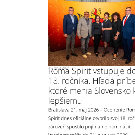
Roma Spirit vstupuje d
21. mája 2026
18. ročníka. Hľadá príb
ktoré menia Slovensko 
lepšiemu
Bratislava 21. máj 2026 – Ocenenie Ro
Spirit dnes oficiálne otvorilo svoj 18. ro
zároveň spustilo prijímanie nominácií.