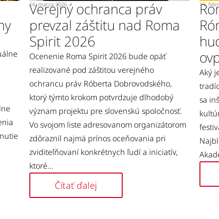
Verejný ochranca práv
Rom
16. marca 2026
19. feb
ny
prevzal záštitu nad Roma
Ró
Spirit 2026
hu
ovp
uálne
Ocenenie Roma Spirit 2026 bude opäť
realizované pod záštitou verejného
Aký 
ochrancu práv Róberta Dobrovodského,
tradí
ktorý týmto krokom potvrdzuje dlhodobý
sa in
lne
význam projektu pre slovenskú spoločnosť.
kultú
enia
Vo svojom liste adresovanom organizátorom
festi
tnutie
zdôraznil najmä prínos oceňovania pri
Najbl
zviditeľňovaní konkrétnych ľudí a iniciatív,
Akadé
ktoré...
Čítať ďalej