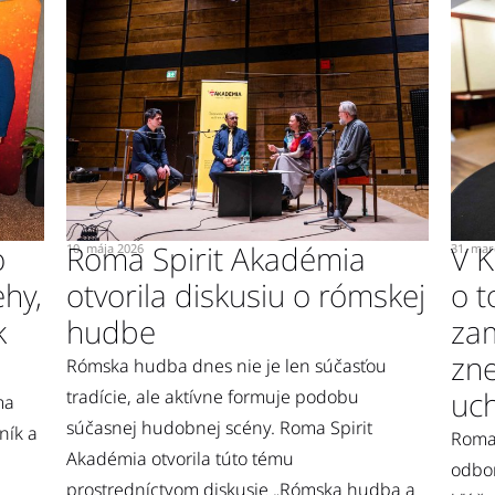
o
Roma Spirit Akadémia
V K
10. mája 2026
31. mar
ehy,
otvorila diskusiu o rómskej
o t
k
hudbe
za
zn
Rómska hudba dnes nie je len súčasťou
uc
tradície, ale aktívne formuje podobu
ma
súčasnej hudobnej scény. Roma Spirit
čník a
Roma 
Akadémia otvorila túto tému
odbor
prostredníctvom diskusie „Rómska hudba a