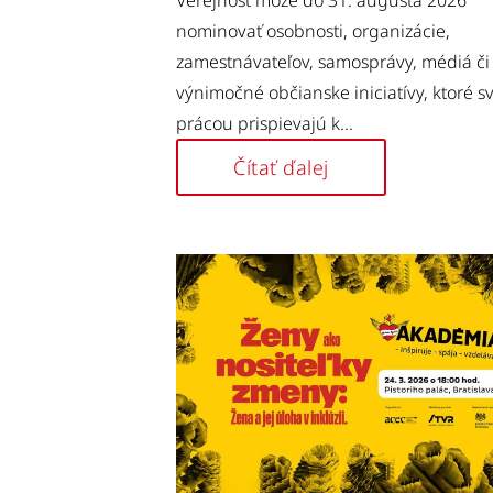
Verejnosť môže do 31. augusta 2026
nominovať osobnosti, organizácie,
zamestnávateľov, samosprávy, médiá či
výnimočné občianske iniciatívy, ktoré s
prácou prispievajú k...
Čítať ďalej