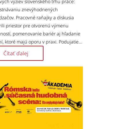
vých výziev slovenského trhu práce:
stnávaniu znevýhodnených
začov. Pracovné raňajky a diskusia
rili priestor pre otvorenú výmenu
ností, pomenovanie bariér aj hľadanie
ní, ktoré majú oporu v praxi. Podujatie...
Čítať ďalej