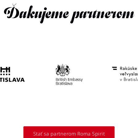
Ďakujeme partnerom
Stať sa partnerom Roma Spirit