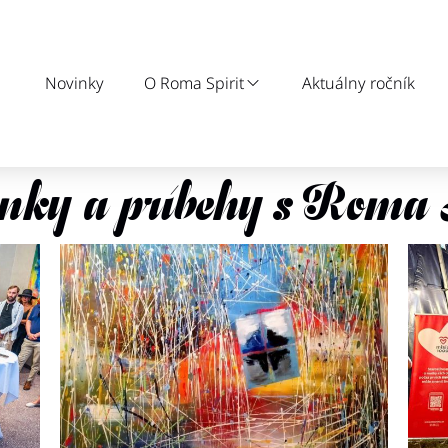
Novinky
O Roma Spirit
Aktuálny ročník
nky a príbehy s Roma S