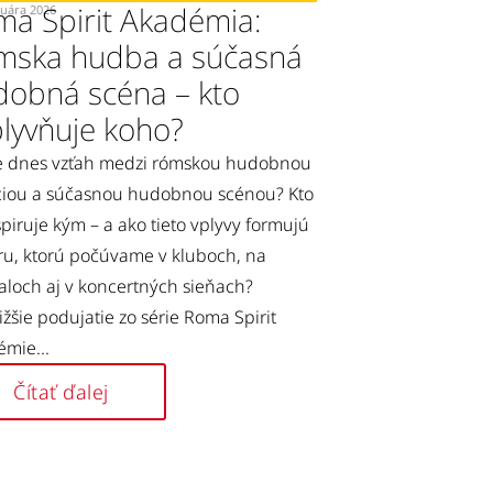
a Spirit Akadémia:
ruára 2026
mska hudba a súčasná
dobná scéna – kto
lyvňuje koho?
je dnes vzťah medzi rómskou hudobnou
ciou a súčasnou hudobnou scénou? Kto
špiruje kým – a ako tieto vplyvy formujú
ru, ktorú počúvame v kluboch, na
valoch aj v koncertných sieňach?
ižšie podujatie zo série Roma Spirit
mie...
Čítať ďalej