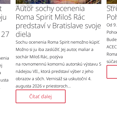
t
Autor sochy ocenenia
Str
27. júla 2026
7. júla 
oju
Roma Spirit Miloš Rác
Po
predstaví v Bratislave svoje
Od 9.
 27
diela
Pohod
Budem
Sochu ocenenia Roma Spirit nemožno kúpiť.
ACEC,
Možno si ju iba zaslúžiť. Jej autor, maliar a
Roma 
sochár Miloš Rác, pozýva
nenia
súčas
na rovnomennú komornú autorskú výstavu S
ej
nádejou VII., ktorá predstaví výber z jeho
a
obrazov a sôch. Vernisáž sa uskutoční 4.
gusta
augusta 2026 v priestoroch...
,
Čítať ďalej