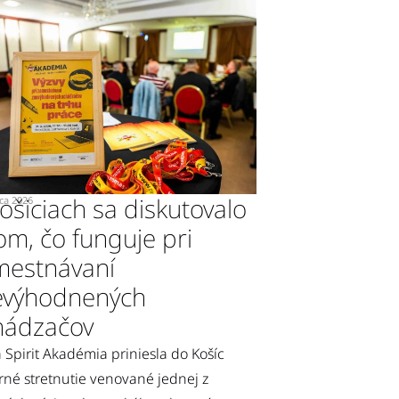
ošiciach sa diskutovalo
ca 2026
om, čo funguje pri
mestnávaní
evýhodnených
hádzačov
Spirit Akadémia priniesla do Košíc
né stretnutie venované jednej z