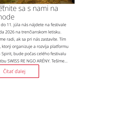
etnite sa s nami na
2026
hode
 do 11. júla nás nájdete na festivale
a 2026 na trenčianskom letisku.
e radi, ak sa pri nás zastavíte. Tím
 ktorý organizuje a rozvíja platformu
Spirit, bude počas celého festivalu
ťou SWISS RE NGO ARÉNY. Tešíme...
Čítať ďalej