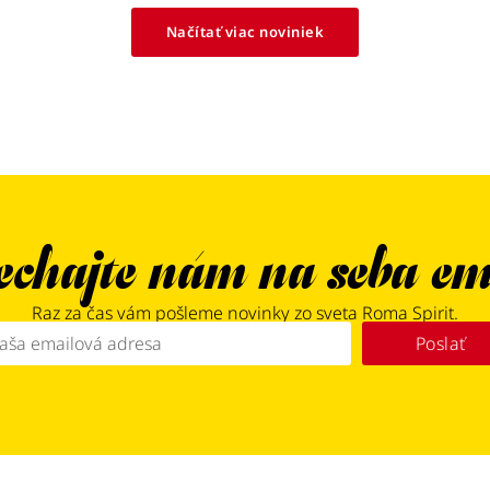
Načítať viac noviniek
chajte nám na seba em
Raz za čas vám pošleme novinky zo sveta Roma Spirit.
Poslať