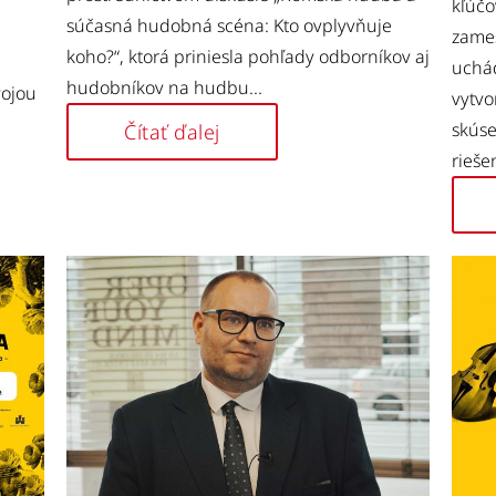
kľúčo
súčasná hudobná scéna: Kto ovplyvňuje
zame
koho?“, ktorá priniesla pohľady odborníkov aj
uchád
hudobníkov na hudbu...
vojou
vytvo
skúse
Čítať ďalej
rieše