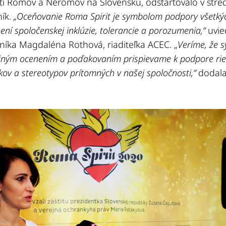
ití Rómov a Nerómov na Slovensku, odštartovalo v stre
ník.
„Oceňovanie Roma Spirit je symbolom podpory všetkých
není spoločenskej inklúzie, tolerancie a porozumenia,“
uvie
čníka Magdaléna Rothová, riaditeľka ACEC. „
Veríme, že 
ejným ocenením a poďakovaním prispievame k podpore rieš
ov a stereotypov prítomných v našej spoločnosti,”
dodala