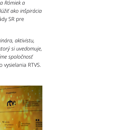
 a Rómiek a
úžiť ako inšpirácia
ády SR pre
nára, aktivistu,
ktorý si uvedomuje,
íme spoločnosť
o vysielania RTVS.