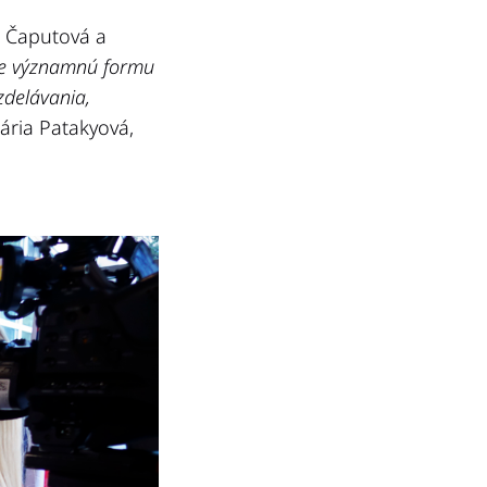
a Čaputová a
je významnú formu
zdelávania,
ária Patakyová,