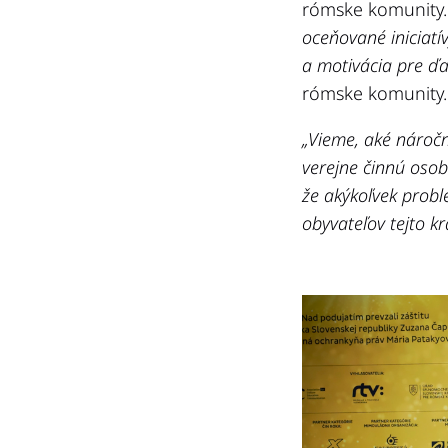
rómske komunity
oceňované iniciatí
a motivácia pre ďa
rómske komunity.
„Vieme, aké náročn
verejne činnú osob
že akýkoľvek prob
obyvateľov tejto kr