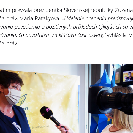
atím prevzala prezidentka Slovenskej republiky, Zuzan
ňa práv, Mária Patakyová.
„Udelenie ocenenia predstavu
rovania povedomia o pozitívnych príkladoch týkajúcich sa v
ávania, čo považujem za kľúčovú časť osvety,“
vyhlásila M
ňa práv.