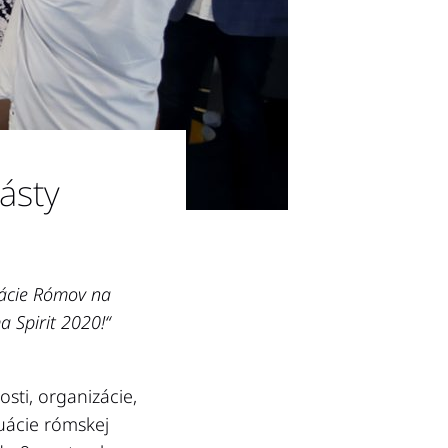
ásty
tuácie Rómov na
 Spirit 2020!“
ti, organizácie,
tuácie rómskej