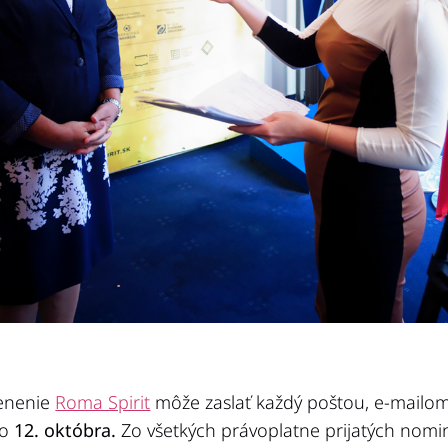
enenie
Roma Spirit
môže zaslať každý poštou, e-mailo
o
12. októbra.
Zo všetkých právoplatne prijatých nomin