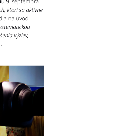
du 9. septembra
, ktorí sa aktívne
dla na úvod
systematickou
enia výziev,
.