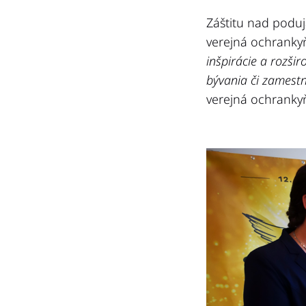
Záštitu nad poduj
verejná ochranky
inšpirácie a rozši
bývania či zamestn
verejná ochranky