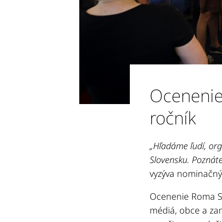
Ocenenie 
ročník
„Hľadáme ľudí, org
Slovensku. Poznát
vyzýva nominačný 
Ocenenie Roma Sp
médiá, obce a zam