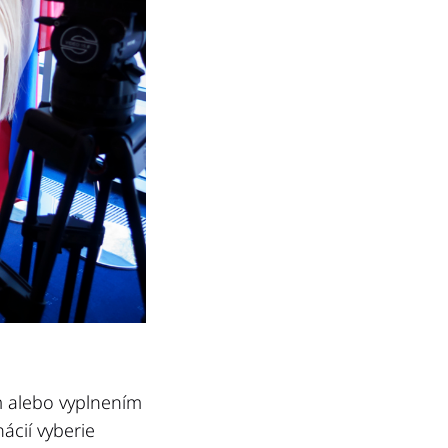
m alebo vyplnením
ácií vyberie