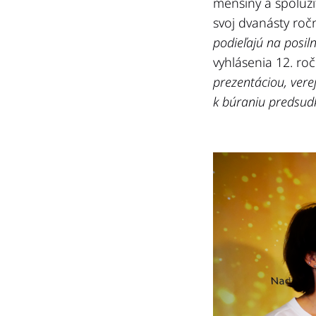
menšiny a spoluž
svoj dvanásty roč
podieľajú na posil
vyhlásenia 12. ro
prezentáciou, ver
k búraniu predsudk