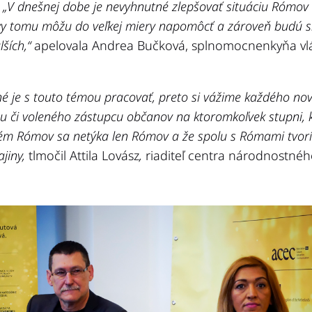
.
„V dnešnej dobe je nevyhnutné zlepšovať situáciu Rómov
vy tomu môžu do veľkej miery napomôcť a zároveň budú sl
lších,“
apelovala Andrea Bučková, splnomocnenkyňa vl
é je s touto témou pracovať, preto si vážime každého novi
u či voleného zástupcu občanov na ktoromkoľvek stupni, 
lém Rómov sa netýka len Rómov a že spolu s Rómami tvor
ajiny,
tlmočil Attila Lovász
,
riaditeľ centra národnostnéh