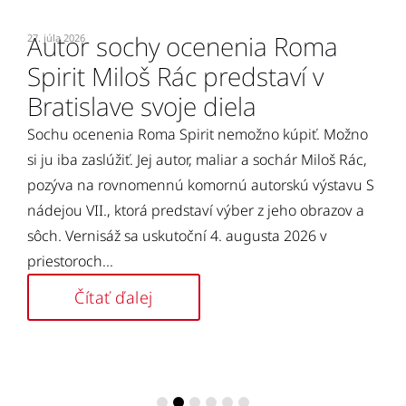
Autor sochy ocenenia Roma
27. júla 2026
7.
Spirit Miloš Rác predstaví v
O
e
Bratislave svoje diela
2
n
Sochu ocenenia Roma Spirit nemožno kúpiť. Možno
p
si ju iba zaslúžiť. Jej autor, maliar a sochár Miloš Rác,
s
pozýva na rovnomennú komornú autorskú výstavu S
nádejou VII., ktorá predstaví výber z jeho obrazov a
sôch. Vernisáž sa uskutoční 4. augusta 2026 v
priestoroch...
Čítať ďalej