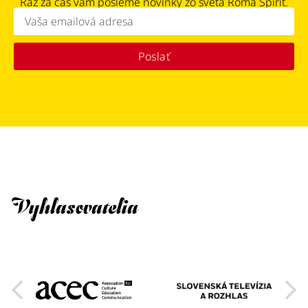
Raz za čas vám pošleme novinky zo sveta Roma Spirit.
Poslať
Vyhlasovatelia