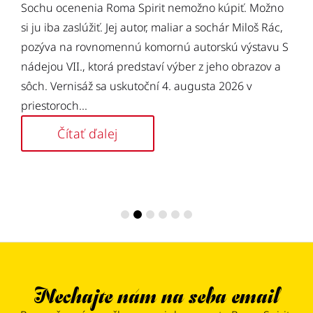
n
Sochu ocenenia Roma Spirit nemožno kúpiť. Možno
p
si ju iba zaslúžiť. Jej autor, maliar a sochár Miloš Rác,
s
pozýva na rovnomennú komornú autorskú výstavu S
nádejou VII., ktorá predstaví výber z jeho obrazov a
sôch. Vernisáž sa uskutoční 4. augusta 2026 v
priestoroch...
Čítať ďalej
Nechajte nám na seba email