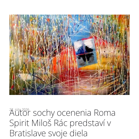
Autor sochy ocenenia Roma
27. júla 2026
7.
Spirit Miloš Rác predstaví v
O
e
Bratislave svoje diela
2