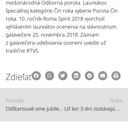
medzinárodná Odborná porota. Laureátov
špeciálnej kategórie Čin roka vyberie Porota Čin
roka. 10. ročník Roma Spirit 2018 vyvrcholí
vyhlásením laureátov ocenenia na slávnostnom
galavečere 25. novembra 2018. Záznam
z galavečera udeľovania ocenení uvedie už
tradične RTVS.
Zdieľať
Predošlé
Ďalšie
Odštartovali sme jubilejný 10. ročník Roma Spirit!
Už len 3 dni zostávajú na nominácie na prestížne ocenenie Roma Spirit 2018!