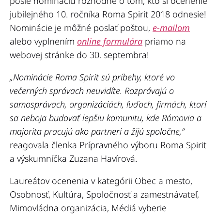
pošle nomináciu rozhodne o tom, kto si ocenenie
jubilejného 10. ročníka Roma Spirit 2018 odnesie!
Nominácie je môžné poslať poštou,
e-mailom
alebo vyplnením
online formulára
priamo na
webovej stránke do 30. septembra!
„Nominácie Roma Spirit sú príbehy, ktoré vo
večerných správach neuvidíte. Rozprávajú o
samosprávach, organizáciách, ľuďoch, firmách, ktorí
sa neboja budovať lepšiu komunitu, kde Rómovia a
majorita pracujú ako partneri a žijú spoločne,“
reagovala členka Prípravného výboru Roma Spirit
a výskumníčka Zuzana Havírová.
Laureátov ocenenia v kategórii Obec a mesto,
Osobnosť, Kultúra, Spoločnosť a zamestnávateľ,
Mimovládna organizácia, Médiá vyberie