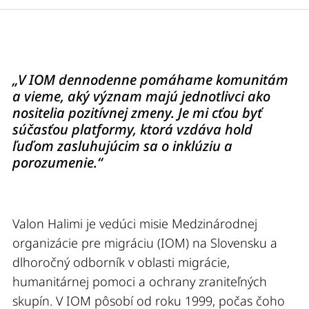
„V IOM dennodenne pomáhame komunitám
a vieme, aký význam majú jednotlivci ako
nositelia pozitívnej zmeny. Je mi cťou byť
súčasťou platformy, ktorá vzdáva hold
ľuďom zasluhujúcim sa o inklúziu a
porozumenie.“
Valon Halimi je vedúci misie Medzinárodnej
organizácie pre migráciu (IOM) na Slovensku a
dlhoročný odborník v oblasti migrácie,
humanitárnej pomoci a ochrany zraniteľných
skupín. V IOM pôsobí od roku 1999, počas čoho