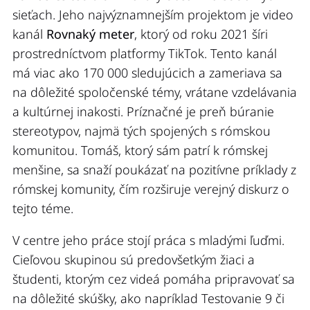
sieťach. Jeho najvýznamnejším projektom je video
kanál
Rovnaký meter
, ktorý od roku 2021 šíri
prostredníctvom platformy TikTok. Tento kanál
má viac ako 170 000 sledujúcich a zameriava sa
na dôležité spoločenské témy, vrátane vzdelávania
a kultúrnej inakosti. Príznačné je preň búranie
stereotypov, najmä tých spojených s rómskou
komunitou. Tomáš, ktorý sám patrí k rómskej
menšine, sa snaží poukázať na pozitívne príklady z
rómskej komunity, čím rozširuje verejný diskurz o
tejto téme.
V centre jeho práce stojí práca s mladými ľuďmi.
Cieľovou skupinou sú predovšetkým žiaci a
študenti, ktorým cez videá pomáha pripravovať sa
na dôležité skúšky, ako napríklad Testovanie 9 či