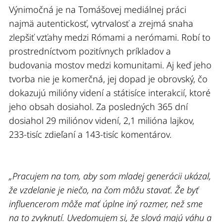
Výnimočná je na Tomášovej mediálnej práci
najmä autentickosť, vytrvalosť a zrejmá snaha
zlepšiť vzťahy medzi Rómami a nerómami. Robí to
prostredníctvom pozitívnych príkladov a
budovania mostov medzi komunitami. Aj keď jeho
tvorba nie je komerčná, jej dopad je obrovský, čo
dokazujú milióny videní a státisíce interakcií, ktoré
jeho obsah dosiahol. Za posledných 365 dní
dosiahol 29 miliónov videní, 2,1 milióna lajkov,
233-tisíc zdieľaní a 143-tisíc komentárov.
„Pracujem na tom, aby som mladej generácii ukázal,
že vzdelanie je niečo, na čom môžu stavať. Že byť
influencerom môže mať úplne iný rozmer, než sme
na to zvyknutí. Uvedomujem si, že slová majú váhu a