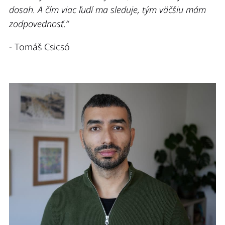
dosah. A čím viac ľudí ma sleduje, tým väčšiu mám
zodpovednosť.“
- Tomáš Csicsó