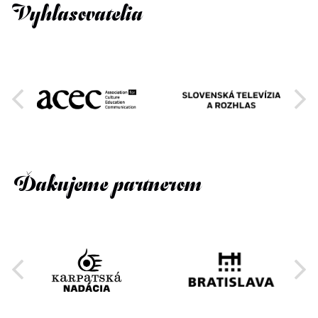
Vyhlasovatelia
Ďakujeme partnerom