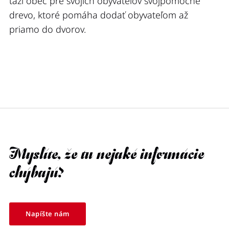
ťaží obec pre svojich obyvateľov svojpomocne
drevo, ktoré pomáha dodať obyvateľom až
priamo do dvorov.
Myslíte, že tu nejaké informácie
chýbajú?
Napíšte nám