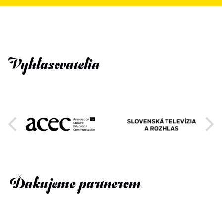
Vyhlasovatelia
Ďakujeme partnerom