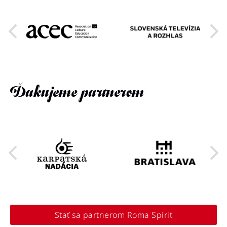
Ďakujeme partnerom
Stať sa partnerom Roma Spirit