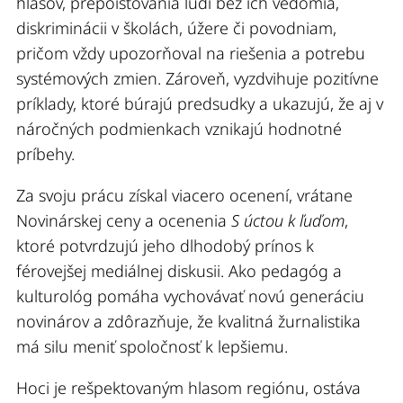
hlasov, prepoisťovania ľudí bez ich vedomia,
diskriminácii v školách, úžere či povodniam,
pričom vždy upozorňoval na riešenia a potrebu
systémových zmien. Zároveň, vyzdvihuje pozitívne
príklady, ktoré búrajú predsudky a ukazujú, že aj v
náročných podmienkach vznikajú hodnotné
príbehy.
Za svoju prácu získal viacero ocenení, vrátane
Novinárskej ceny a ocenenia
S úctou k ľuďom
,
ktoré potvrdzujú jeho dlhodobý prínos k
férovejšej mediálnej diskusii. Ako pedagóg a
kulturológ pomáha vychovávať novú generáciu
novinárov a zdôrazňuje, že kvalitná žurnalistika
má silu meniť spoločnosť k lepšiemu.
Hoci je rešpektovaným hlasom regiónu, ostáva