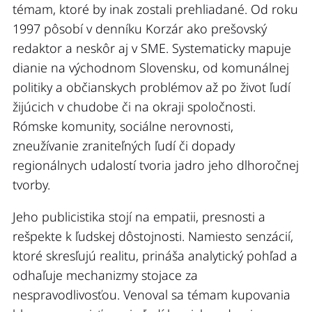
témam, ktoré by inak zostali prehliadané. Od roku
1997 pôsobí v denníku Korzár ako prešovský
redaktor a neskôr aj v SME. Systematicky mapuje
dianie na východnom Slovensku, od komunálnej
politiky a občianskych problémov až po život ľudí
žijúcich v chudobe či na okraji spoločnosti.
Rómske komunity, sociálne nerovnosti,
zneužívanie zraniteľných ľudí či dopady
regionálnych udalostí tvoria jadro jeho dlhoročnej
tvorby.
Jeho publicistika stojí na empatii, presnosti a
rešpekte k ľudskej dôstojnosti. Namiesto senzácií,
ktoré skresľujú realitu, prináša analytický pohľad a
odhaľuje mechanizmy stojace za
nespravodlivosťou. Venoval sa témam kupovania