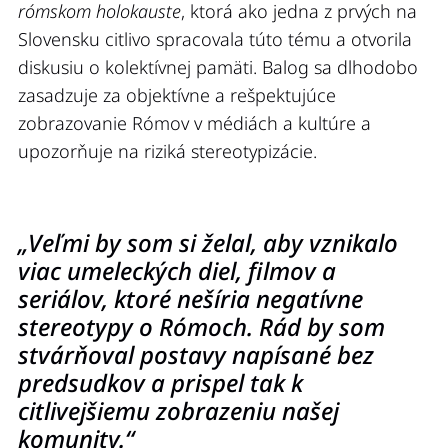
rómskom holokauste
, ktorá ako jedna z prvých na
Slovensku citlivo spracovala túto tému a otvorila
diskusiu o kolektívnej pamäti. Balog sa dlhodobo
zasadzuje za objektívne a rešpektujúce
zobrazovanie Rómov v médiách a kultúre a
upozorňuje na riziká stereotypizácie.
„Veľmi by som si želal, aby vznikalo
viac umeleckých diel, filmov a
seriálov, ktoré nešíria negatívne
stereotypy o Rómoch. Rád by som
stvárňoval postavy napísané bez
predsudkov a prispel tak k
citlivejšiemu zobrazeniu našej
komunity.“