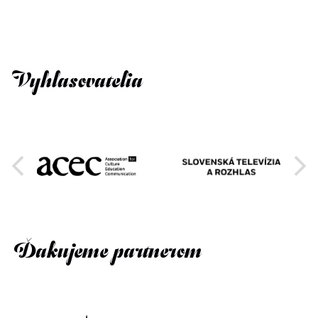
Vyhlasovatelia
Ďakujeme partnerom