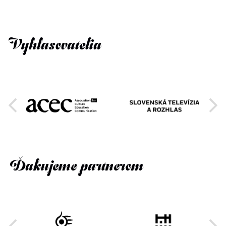
Vyhlasovatelia
Ďakujeme partnerom