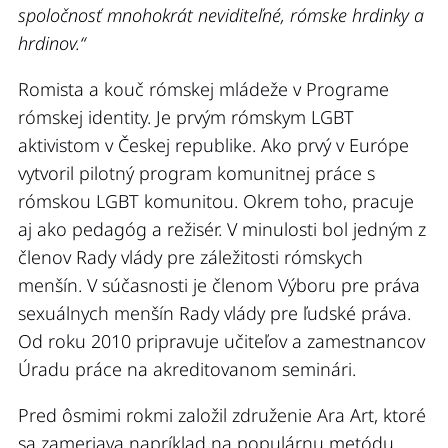
spoločnosť mnohokrát neviditeľné, rómske hrdinky a
hrdinov.“
Romista a kouč rómskej mládeže v Programe
rómskej identity. Je prvým rómskym LGBT
aktivistom v Českej republike. Ako prvý v Európe
vytvoril pilotný program komunitnej práce s
rómskou LGBT komunitou. Okrem toho, pracuje
aj ako pedagóg a režisér. V minulosti bol jedným z
členov Rady vlády pre záležitosti rómskych
menšín. V súčasnosti je členom Výboru pre práva
sexuálnych menšín Rady vlády pre ľudské práva.
Od roku 2010 pripravuje učiteľov a zamestnancov
Úradu práce na akreditovanom seminári.
Pred ôsmimi rokmi založil združenie Ara Art, ktoré
sa zameriava napríklad na populárnu metódu