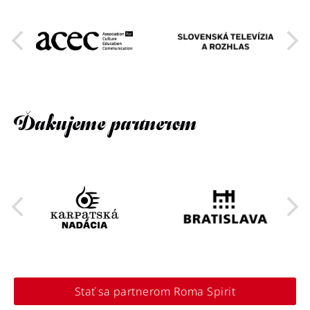
Ďakujeme partnerom
Stať sa partnerom Roma Spirit