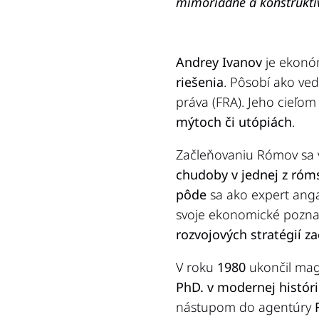
mimoriadne a konštruktív
Andrey Ivanov
je ekonóm
riešenia
. Pôsobí ako ve
práva (FRA). Jeho cieľom
mýtoch či utópiách
.
Začleňovaniu Rómov sa 
chudoby v jednej z róm
pôde
sa ako expert ang
svoje ekonomické pozna
rozvojových stratégií 
V roku
1980
ukončil mag
PhD. v modernej históri
nástupom do agentúry