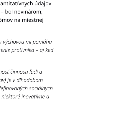
vantitatívnych údajov
h – bol
novinárom,
ómov na miestnej
kou výchovou mi pomáha
nie protivníka – aj keď
osť činnosti ľudí a
mov) je v dlhodobom
efinovaných sociálnych
 niektoré inovatívne a