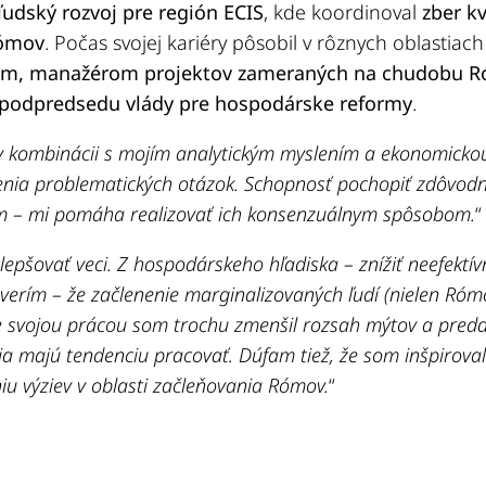
ľudský rozvoj pre región ECIS
, kde koordinoval
zber k
Rómov
. Počas svojej kariéry pôsobil v rôznych oblastiac
m, manažérom projektov zameraných na chudobu R
podpredsedu vlády pre hospodárske reformy
.
 v kombinácii s mojím analytickým myslením a ekonomic
enia problematických otázok. Schopnosť pochopiť zdôvodne
 – mi pomáha realizovať ich konsenzuálnym spôsobom.
“
lepšovať veci. Z hospodárskeho hľadiska – znížiť neefektívn
 verím – že začlenenie marginalizovaných ľudí (nielen Ró
e svojou prácou som trochu zmenšil rozsah mýtov a predd
dia majú tendenciu pracovať. Dúfam tiež, že som inšpiroval
niu výziev v oblasti začleňovania Rómov.
“