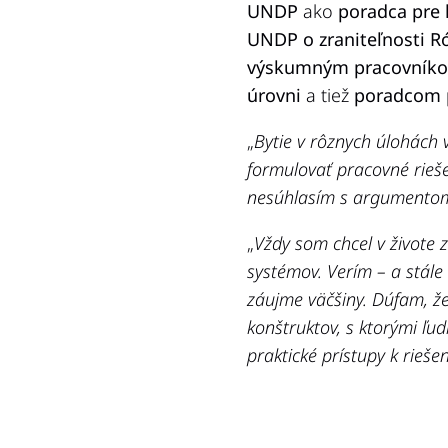
UNDP
ako
poradca pre 
UNDP o zraniteľnosti 
výskumným pracovníko
úrovni
a tiež
poradcom 
„
Bytie v rôznych úlohách
formulovať pracovné rieš
nesúhlasím s argumentom
„
Vždy som chcel v živote z
systémov. Verím – a stále
záujme väčšiny. Dúfam, ž
konštruktov, s ktorými ľu
praktické prístupy k rieše