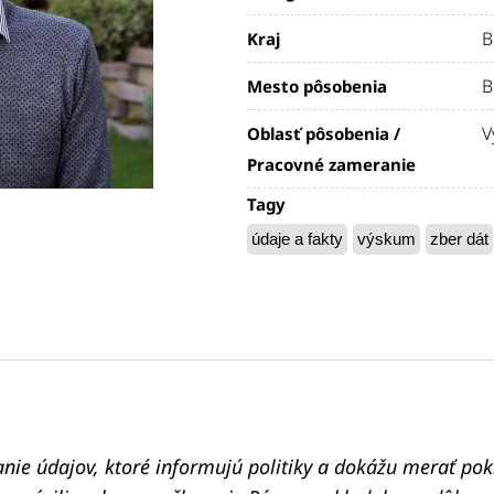
B
Kraj
B
Mesto pôsobenia
V
Oblasť pôsobenia /
Pracovné zameranie
Tagy
údaje a fakty
výskum
zber dát
ie údajov, ktoré informujú politiky a dokážu merať po