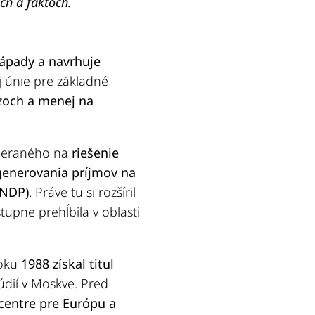
ch a faktoch.
nápady a navrhuje
 únie pre základné
zoch a menej na
ameraného na
riešenie
generovania príjmov na
UNDP)
. Práve tu si rozšíril
tupne prehĺbila v oblasti
roku
1988 získal titul
údií v Moskve. Pred
entre pre Európu a