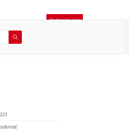
Podporte nás
Encyklopédia
023
sobnosť