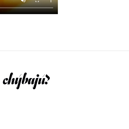
 chýbajú?