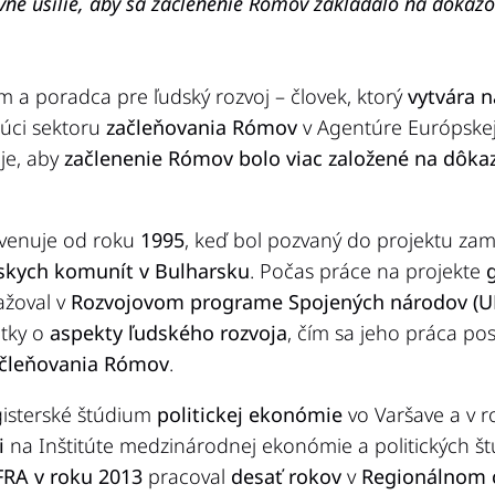
ne úsilie, aby sa začlenenie Rómov zakladalo na dôkazo
 a poradca pre ľudský rozvoj – človek, ktorý
vytvára 
dúci sektoru
začleňovania Rómov
v Agentúre Európskej
 je, aby
začlenenie Rómov bolo viac založené na dôka
venuje od roku
1995
, keď bol pozvaný do projektu z
skych komunít v Bulharsku
. Počas práce na projekte
ažoval v
Rozvojovom programe Spojených národov (
tky o
aspekty ľudského rozvoja
, čím sa jeho práca pos
začleňovania Rómov
.
isterské štúdium
politickej ekonómie
vo Varšave a v 
i
na Inštitúte medzinárodnej ekonómie a politických št
FRA v roku 2013
pracoval
desať rokov
v
Regionálnom c