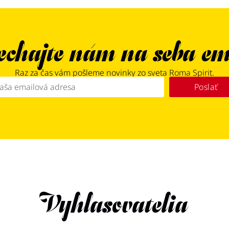
chajte nám na seba em
Raz za čas vám pošleme novinky zo sveta Roma Spirit.
Poslať
Vyhlasovatelia