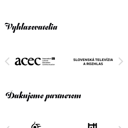
Vyhlasovatelia
Ďakujeme partnerom