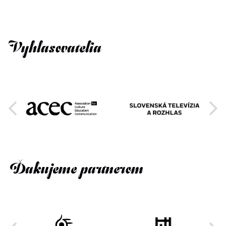
Vyhlasovatelia
Ďakujeme partnerom