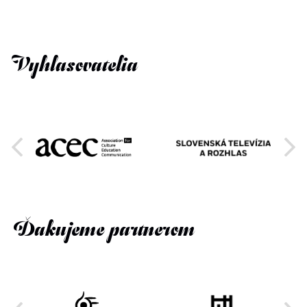
Vyhlasovatelia
Ďakujeme partnerom