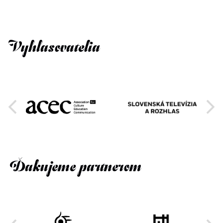
Vyhlasovatelia
Ďakujeme partnerom