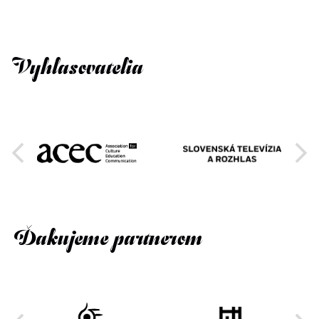
Vyhlasovatelia
Ďakujeme partnerom