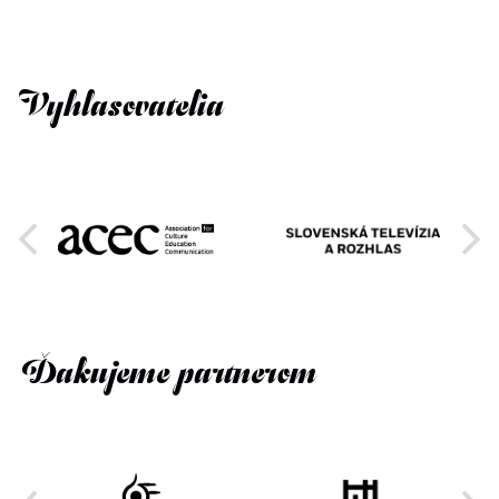
Vyhlasovatelia
Ďakujeme partnerom