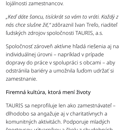
lojálnosti zamestnancov.
„Keď dáte šancu, tisíckrát sa vám to vráti. Každý z
nás chce slušne žiť,“
zdôraznil Ivan Treľo, riaditeľ
ľudských zdrojov spoločnosti TAURIS, a.s.
Spoločnosť zároveň aktívne hľadá riešenia aj na
individuálnej úrovni – napríklad v prípade
dopravy do práce v spolupráci s obcami – aby
odstránila bariéry a umožnila ľuďom udržať si
zamestnanie.
Firemná kultúra, ktorá mení životy
TAURIS sa neprofiluje len ako zamestnávateľ –
dlhodobo sa angažuje aj v charitatívnych a
komunitných aktivitách. Podporuje mladých
športovcov, výtvarníkov a školy z chudobných