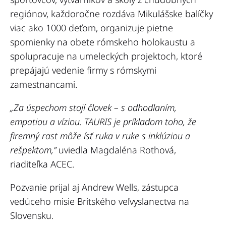
regiónov, každoročne rozdáva Mikulášske balíčky
viac ako 1000 deťom, organizuje pietne
spomienky na obete rómskeho holokaustu a
spolupracuje na umeleckých projektoch, ktoré
prepájajú vedenie firmy s rómskymi
zamestnancami.
„Za úspechom stojí človek – s odhodlaním,
empatiou a víziou. TAURIS je príkladom toho, že
firemný rast môže ísť ruka v ruke s inklúziou a
rešpektom,”
uviedla Magdaléna Rothová,
riaditeľka ACEC.
Pozvanie prijal aj Andrew Wells, zástupca
vedúceho misie Britského veľvyslanectva na
Slovensku.