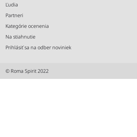
Ľudia
Partneri
Kategórie ocenenia
Na stiahnutie
Prihlásiť sa na odber noviniek
© Roma Spirit 2022