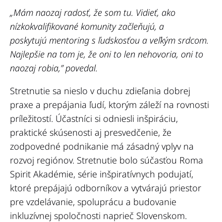
„Mám naozaj radosť, že som tu. Vidieť, ako
nízkokvalifikované komunity začleňujú, a
poskytujú mentoring s
ľ
udskos
ť
ou a veľkým srdcom
.
Najlepšie na tom je, že
oni
to
len nehovoria, oni to
naozaj robia
,” povedal.
Stretnutie sa nieslo v duchu zdieľania dobrej
praxe a prepájania ľudí, ktorým záleží na rovnosti
príležitostí. Účastníci si odniesli inšpiráciu,
praktické skúsenosti aj presvedčenie, že
zodpovedné podnikanie má zásadný vplyv na
rozvoj regiónov. Stretnutie bolo súčasťou Roma
Spirit Akadémie, série inšpiratívnych podujatí,
ktoré prepájajú odborníkov a vytvárajú priestor
pre vzdelávanie, spoluprácu a budovanie
inkluzívnej spoločnosti naprieč Slovenskom.