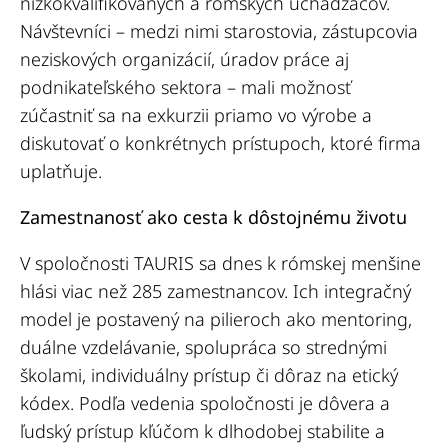
nízkokvalifikovaných a rómskych uchádzačov.
Návštevníci – medzi nimi starostovia, zástupcovia
neziskových organizácií, úradov práce aj
podnikateľského sektora – mali možnosť
zúčastniť sa na exkurzii priamo vo výrobe a
diskutovať o konkrétnych prístupoch, ktoré firma
uplatňuje.
Zamestnanosť ako cesta k dôstojnému životu
V spoločnosti TAURIS sa dnes k rómskej menšine
hlási viac než 285 zamestnancov. Ich integračný
model je postavený na pilieroch ako mentoring,
duálne vzdelávanie, spolupráca so strednými
školami, individuálny prístup či dôraz na etický
kódex. Podľa vedenia spoločnosti je dôvera a
ľudský prístup kľúčom k dlhodobej stabilite a