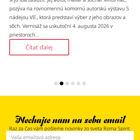
s
pozýva na rovnomennú komornú autorskú výstavu S
nádejou VII., ktorá predstaví výber z jeho obrazov a
sôch. Vernisáž sa uskutoční 4. augusta 2026 v
priestoroch...
Čítať ďalej
Nechajte nám na seba email
Raz za čas vám pošleme novinky zo sveta Roma Spirit.