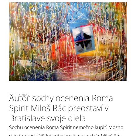
Autor sochy ocenenia Roma
27. júla 2026
7.
Spirit Miloš Rác predstaví v
O
e
Bratislave svoje diela
2
n
Sochu ocenenia Roma Spirit nemožno kúpiť. Možno
p
si ju iba zaslúžiť. Jej autor, maliar a sochár Miloš Rác,