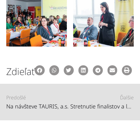
Zdieľať
Predošlé
Ďalšie
Na návšteve TAURIS, a.s.
Stretnutie finalistov a laureátov Roma Spirit 2024: Spolu pre pozitívnu zmenu