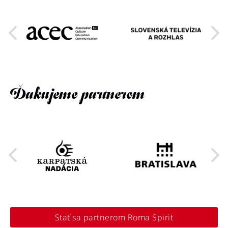
Ďakujeme partnerom
Stať sa partnerom Roma Spirit