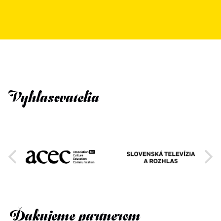
Vyhlasovatelia
Ďakujeme partnerom