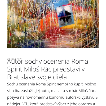
Autor sochy ocenenia Roma
27. júla 2026
7.
Spirit Miloš Rác predstaví v
O
e
Bratislave svoje diela
2
n
Sochu ocenenia Roma Spirit nemožno kúpiť. Možno
p
si ju iba zaslúžiť. Jej autor, maliar a sochár Miloš Rác,
s
pozýva na rovnomennú komornú autorskú výstavu S
nádejou VII., ktorá predstaví výber z jeho obrazov a