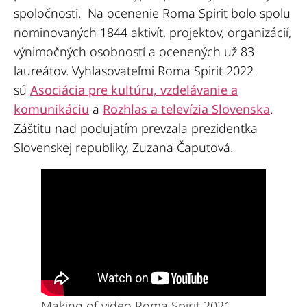
spoločnosti. Na ocenenie Roma Spirit bolo spolu
nominovaných 1844 aktivít, projektov, organizácií,
výnimočných osobností a ocenených už 83
laureátov. Vyhlasovateľmi Roma Spirit 2022
sú
Asociácia pre kultúru, vzdelávanie a
komunikáciu
a
Rozhlas a televízia Slovenska
.
Záštitu nad podujatím prevzala prezidentka
Slovenskej republiky, Zuzana Čaputová.
Making of video Roma Spirit 2021