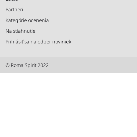
Partneri
Kategórie ocenenia
Na stiahnutie
Prihlásiť sa na odber noviniek
© Roma Spirit 2022