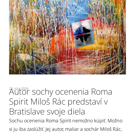
Autor sochy ocenenia Roma
27. júla 2026
7.
Spirit Miloš Rác predstaví v
O
e
Bratislave svoje diela
2
n
Sochu ocenenia Roma Spirit nemožno kúpiť. Možno
p
si ju iba zaslúžiť. Jej autor, maliar a sochár Miloš Rác,
s