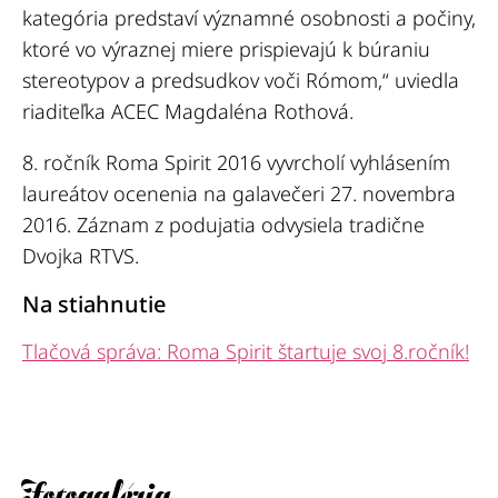
kategória predstaví významné osobnosti a počiny,
ktoré vo výraznej miere prispievajú k búraniu
stereotypov a predsudkov voči Rómom,“
uviedla
riaditeľka ACEC Magdaléna Rothová.
8. ročník Roma Spirit 2016 vyvrcholí vyhlásením
laureátov ocenenia na galavečeri 27. novembra
2016. Záznam z podujatia odvysiela tradične
Dvojka RTVS.
Na stiahnutie
Tlačová správa: Roma Spirit štartuje svoj 8.ročník!
Fotogaléria