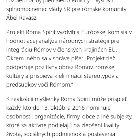
rozdielu farby pleti alebo etnicity, “
vyslovil
splnomocnenec vlády SR pre rómske komunity
Ábel Ravasz.
Projekt Roma Spirit vyzdvihla Európskej komisia v
hodnotiacej analýze národných stratégií pre
integráciu Rómov v členských krajinách EÚ.
Okrem iného sa v správe píše:
„Projekt tiež
podporuje pozitívny obraz Rómov, rómskej
kultúry a prispieva k eliminácii stereotypov a
predsudkov voči Rómom.“
K realizácii myšlienky Roma Spirit môže prispieť
každý, kto
do 13. októbra 2016 nominuje
osobnosti, organizácie, firmy, obce a iné subjekty,
ktoré sa aktívne podieľajú na zlepšení kvality
života, sociálnych podmienok a postavenia