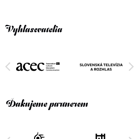
Vyhlasovatelia
Ďakujeme partnerom