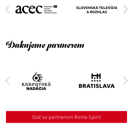
Ďakujeme partnerom
Stať sa partnerom Roma Spirit