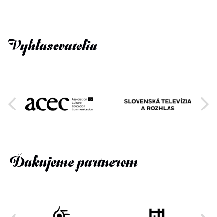
Vyhlasovatelia
Ďakujeme partnerom