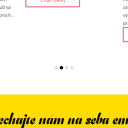
sa
zames
h...
výnim
prácou
chajte nám na seba em