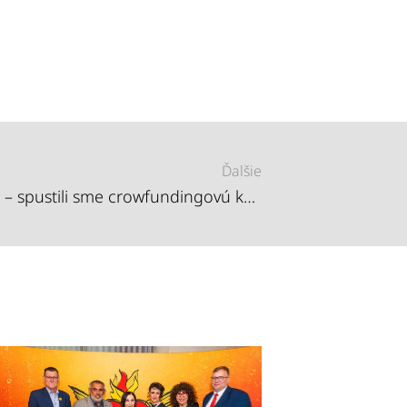
Ďalšie
Podporte Roma Spirit 2018 – spustili sme crowfundingovú kampaň!