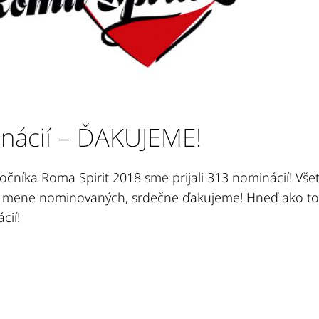
nácií – ĎAKUJEME!
očníka Roma Spirit 2018 sme prijali 313 nominácií! Vš
v mene nominovaných, srdečne ďakujeme! Hneď ako t
cií!