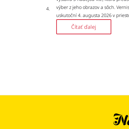
ejou VII. maliara a
výber z jeho obrazov a sôch. Vernisáž 
orá sa uskutočnila 4.
uskutoční 4. augusta 2026 v priestoroc
Tree by Hilton
stupcov
Čítať ďalej
Ne