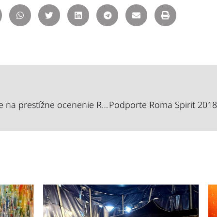
Už len 3 dni zostávajú na nominácie na prestížne ocenenie Roma Spirit 2018!