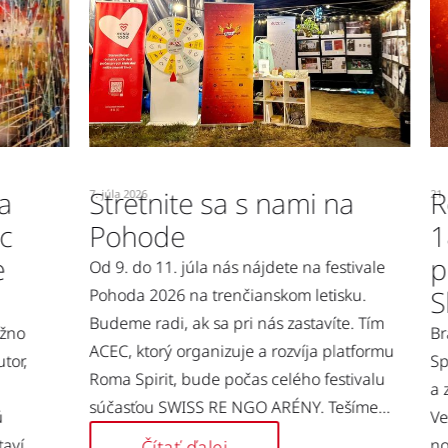
Stretnite sa s nami na
Rom
7. júla 2026
21. mája
Pohode
18.
prí
Od 9. do 11. júla nás nájdete na festivale
Slo
Pohoda 2026 na trenčianskom letisku.
Budeme radi, ak sa pri nás zastavíte. Tím
Brati
ACEC, ktorý organizuje a rozvíja platformu
,
Spirit
Roma Spirit, bude počas celého festivalu
a zár
súčasťou SWISS RE NGO ARÉNY. Tešíme...
Verej
nomin
Čítať ďalej