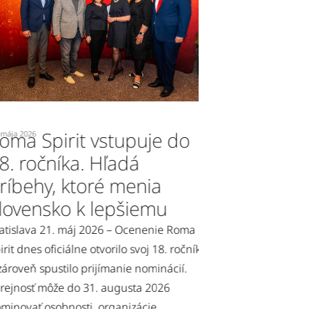
a Spirit vstupuje do
Roma Spirit
 2026
10. mája 2026
 ročníka. Hľadá
otvorila dis
behy, ktoré menia
rómskej hu
vensko k lepšiemu
Rómska hudba dnes n
tradície, ale aktívn
slava 21. máj 2026 – Ocenenie Roma
súčasnej hudobnej s
 dnes oficiálne otvorilo svoj 18. ročník
Akadémia otvorila t
oveň spustilo prijímanie nominácií.
prostredníctvom di
nosť môže do 31. augusta 2026
súčasná hudobná sc
ovať osobnosti, organizácie,