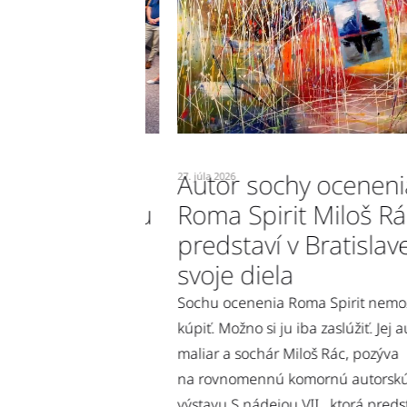
oma Spirit
Autor sochy ocenenia
27. júla 2026
stavil svoju
Roma Spirit Miloš Rác
 Vernisáž
predstaví v Bratislave
e a oslavu
svoje diela
C
Sochu ocenenia Roma Spirit nemožno
kúpiť. Možno si ju iba zaslúžiť. Jej autor
čná atmosféra a
maliar a sochár Miloš Rác, pozýva
torom sochy
na rovnomennú komornú autorskú
Vernisáž komornej
výstavu S nádejou VII., ktorá predstaví