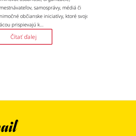
koho?“, ktorá prinie
tnávateľov, samosprávy, médiá či
aj hudobníkov na hu
očné občianske iniciatívy, ktoré svojou
 prispievajú k...
Čítať ďalej
Čítať ďalej
ail