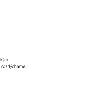
etkým
o rozdýchame,